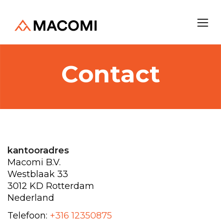
Contact
kantooradres
Macomi B.V.
Westblaak 33
3012 KD Rotterdam
Nederland
Telefoon:
+316 12350875