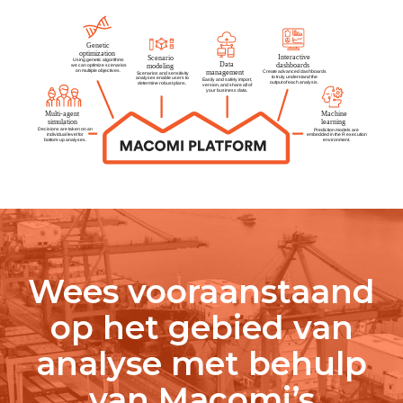
Wees vooraanstaand
op het gebied van
analyse met behulp
van Macomi’s